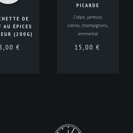
PICARDE
Crêpe, jambon,
CHETTE DE
crème, champignons,
 AU ÉPICES
EUR (200G)
emmental
8,00
€
15,00
€