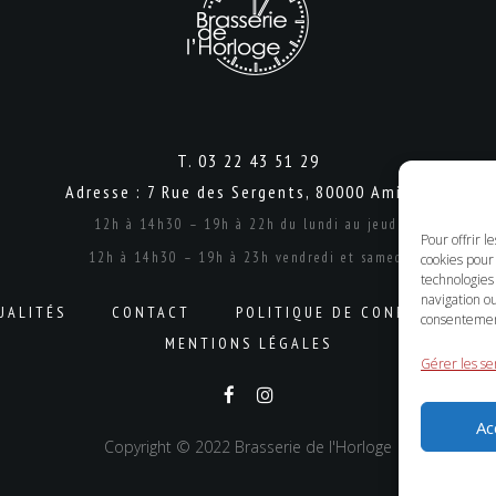
T. 03 22 43 51 29
Adresse : 7 Rue des Sergents, 80000 Amiens
12h à 14h30 – 19h à 22h du lundi au jeudi
Pour offrir l
12h à 14h30 – 19h à 23h vendredi et samedi
cookies pour 
technologies
navigation ou
UALITÉS
CONTACT
POLITIQUE DE CONFIDENTIALI
consentement 
MENTIONS LÉGALES
Gérer les se
Ac
Copyright © 2022 Brasserie de l'Horloge