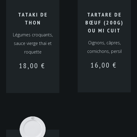
TATAKI DE
TARTARE DE
THON
BŒUF (200G)
OU MI CUIT
Légumes croquants,
Oignons, câpres,
sauce vierge thaï et
cornichons, persil
roquette
16,00
€
18,00
€