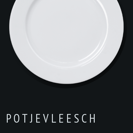
POTJEVLEESCH