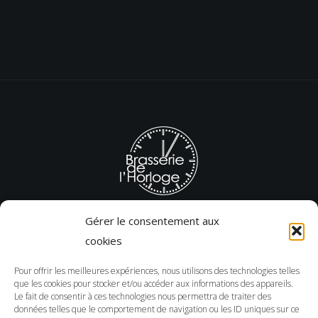
Gérer le consentement aux
cookies
T. 03 22 43 51 29
Adresse : 7 Rue des Sergents, 80000 Amiens
Pour offrir les meilleures expériences, nous utilisons des technologies telles
que les cookies pour stocker et/ou accéder aux informations des appareils.
12h à 14h30 – 19h à 22h du lundi au jeudi
Le fait de consentir à ces technologies nous permettra de traiter des
données telles que le comportement de navigation ou les ID uniques sur ce
12h à 14h30 – 19h à 23h vendredi et samedi