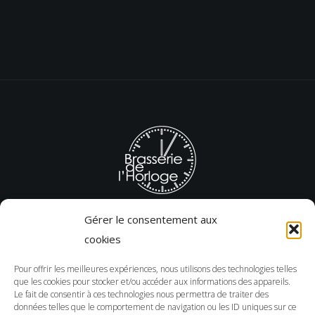
Gérer le consentement aux
cookies
T. 03 22 43 51 29
Adresse : 7 Rue des Sergents, 80000 Amiens
Pour offrir les meilleures expériences, nous utilisons des technologies telles
que les cookies pour stocker et/ou accéder aux informations des appareils.
12h à 14h30 – 19h à 22h du lundi au jeudi
Le fait de consentir à ces technologies nous permettra de traiter des
données telles que le comportement de navigation ou les ID uniques sur ce
12h à 14h30 – 19h à 23h vendredi et samedi