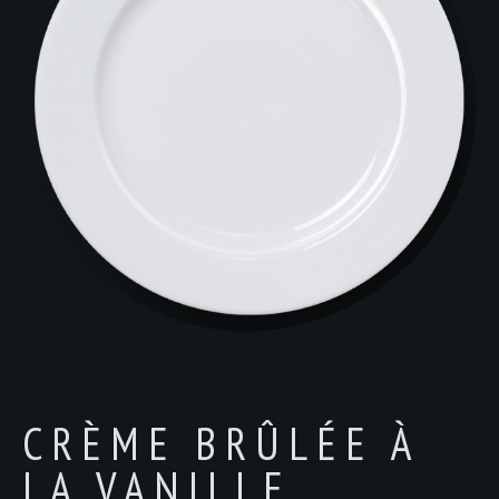
CRÈME BRÛLÉE À
LA VANILLE