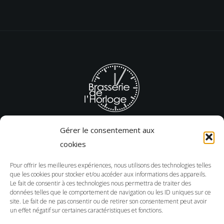
Gérer le consentement aux
cookies
T. 03 22 43 51 29
Adresse : 7 Rue des Sergents, 80000 Amiens
Pour offrir les meilleures expériences, nous utilisons des technologies telles
que les cookies pour stocker et/ou accéder aux informations des appareils.
12h à 14h30 – 19h à 22h du lundi au jeudi
Le fait de consentir à ces technologies nous permettra de traiter des
données telles que le comportement de navigation ou les ID uniques sur ce
12h à 14h30 – 19h à 23h vendredi et samedi
site. Le fait de ne pas consentir ou de retirer son consentement peut avoir
un effet négatif sur certaines caractéristiques et fonctions.
NOTRE ÉCOSYSTÈME
FIL D’ACTUALITÉS