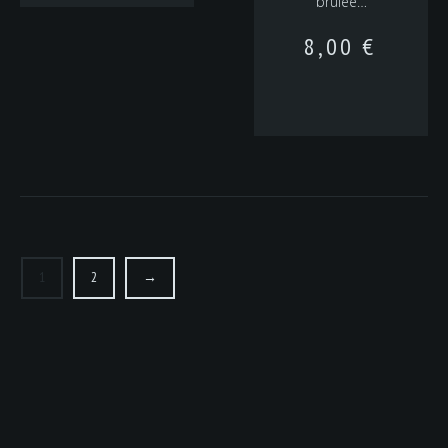
brûlée…
8,00
€
1
2
→